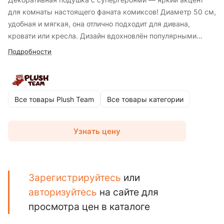
для комнаты настоящего фаната комиксов! Диаметр 50 см,
удобная и мягкая, она отлично подходит для дивана,
кровати или кресла. Дизайн вдохновлён популярными
супергероями и создаёт атмосферу приключений и
Подробности
героизма. Подушка не только украшает интерьер, но и
служит удобной опорой для отдыха. Идеальный подарок
для детей, подростков и взрослых, обожающих атмосферу
суперсил и спасения мира!
Все товары Plush Team
Все товары категории
Узнать цену
Зарегистрируйтесь
или
авторизуйтесь
на сайте для
просмотра цен в каталоге