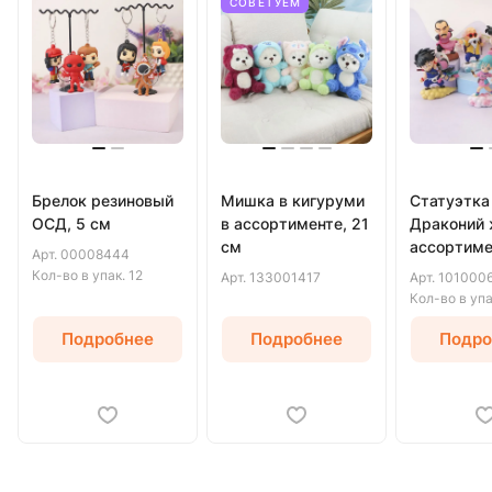
СОВЕТУЕМ
Брелок резиновый
Мишка в кигуруми
Статуэтка
ОСД, 5 см
в ассортименте, 21
Драконий 
см
ассортиме
Арт.
00008444
(набор №2)
Кол-во в упак.
12
Арт.
133001417
Арт.
101000
Кол-во в уп
Подробнее
Подробнее
Подро