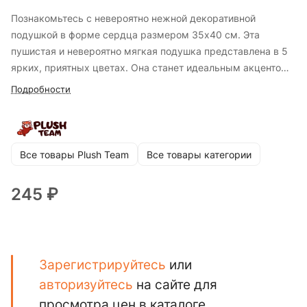
Познакомьтесь с невероятно нежной декоративной
подушкой в форме сердца размером 35х40 см. Эта
пушистая и невероятно мягкая подушка представлена в 5
ярких, приятных цветах. Она станет идеальным акцентом
в интерьере спальни или детской комнаты, добавляя
Подробности
пространству уюта и тепла. Изготовленная из
качественных и тактильно приятных материалов, подушка-
сердце отлично подходит для отдыха, фотосессий и декора.
Это чудесный способ выразить свои чувства и сделать
Все товары Plush Team
Все товары категории
запоминающийся подарок близкому человеку.
245 ₽
Зарегистрируйтесь
или
авторизуйтесь
на сайте для
просмотра цен в каталоге