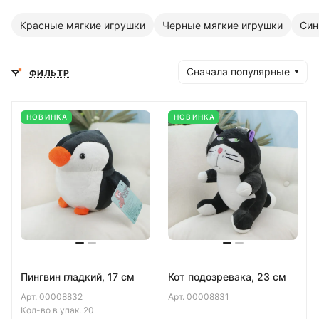
Красные мягкие игрушки
Черные мягкие игрушки
Син
Сначала популярные
ФИЛЬТР
НОВИНКА
НОВИНКА
Пингвин гладкий, 17 см
Кот подозревака, 23 см
Арт.
00008832
Арт.
00008831
Кол-во в упак.
20