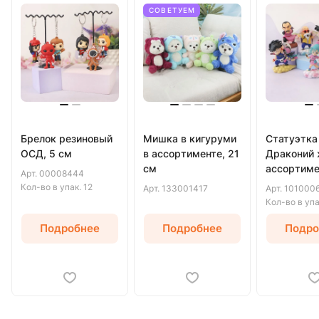
СОВЕТУЕМ
Брелок резиновый
Мишка в кигуруми
Статуэтка
ОСД, 5 см
в ассортименте, 21
Драконий 
см
ассортиме
Арт.
00008444
(набор №2)
Кол-во в упак.
12
Арт.
133001417
Арт.
101000
Кол-во в уп
Подробнее
Подробнее
Подро