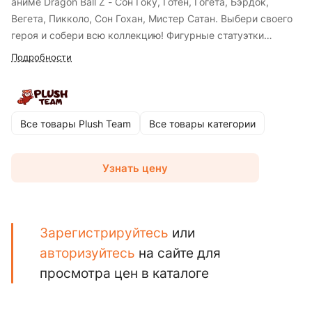
аниме Dragon Ball Z - Сон Гоку, Готен, Гогета, Бэрдок,
Вегета, Пикколо, Сон Гохан, Мистер Сатан. Выбери своего
героя и собери всю коллекцию! Фигурные статуэтки
изготавливаются из качественных материалов, поэтому их
Подробности
приятно держать в руках. Поклонников мультфильмов и
компьютерных игр, несомненно обрадует
привлекательный и красочный стильный аксессуар.
Все товары Plush Team
Все товары категории
Узнать цену
Зарегистрируйтесь
или
авторизуйтесь
на сайте для
просмотра цен в каталоге